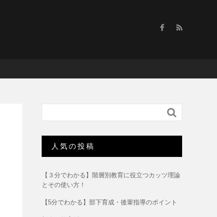

人気の投稿
【３分でわかる】階層別教育に役立つカッツ理論
とその使い方！
【5分でわかる】部下育成・後輩指導のポイント