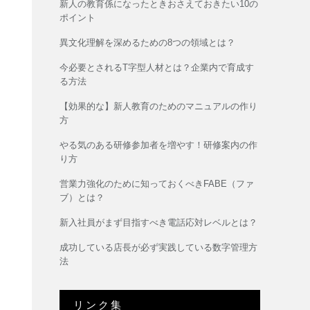
新人の教育係になったときおさえておきたい10の
ポイント
異文化理解を深めるための8つの領域とは？
今必要とされるT字型人材とは？企業内で育成す
る方法
【効果的な】新人教育のためのマニュアルの作り
方
やる気のある研修参加者を増やす！研修案内の作
り方
営業力強化のために知っておくべきFABE（ファ
ブ）とは？
新入社員がまず目指すべき電話応対レベルとは？
成功している店長が必ず実践している数字管理方
法
リンク集