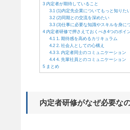
3
内定者が期待していること
3.1
(1)内定先企業についてもっと知りた
3.2
(2)同期との交流を深めたい
3.3
(3)仕事に必要な知識やスキルを身に
4
内定者研修で押さえておくべき4つのポイ
4.1
1. 期待感を高めるカリキュラム
4.2
2. 社会人としての心構え
4.3
3. 内定者同士のコミュニケーション
4.4
4. 先輩社員とのコミュニケーション
5
まとめ
内定者研修がなぜ必要な