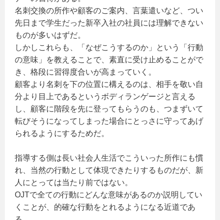
名刺交換の所作や顧客のご案内、言葉遣いなど、つい
先日まで学生だった新卒入社の社員には理解できない
ものが多いはずだ。
しかしこれらも、「なぜこうするのか」という「行動
の意味」を教えることで、素直に受け止めることがで
き、格段に習得度合いが高まっていく。
顧客より名刺を下の位置に構えるのは、相手を敬い自
分より目上であるというボディランゲージと言える
し、顧客に階段を先に登ってもらうのも、つまずいて
転びそうになってしまった場合にとっさに守ってあげ
られるようにするためだ。
指導する側は長い社会人生活でこういった所作にも慣
れ、当然の行動として体現できたりするものだが、新
人にとっては当たり前ではない。
OJTで全ての行動にどんな意味があるのか説明してい
くことが、的確な行動をとれるようになる近道であ
る。