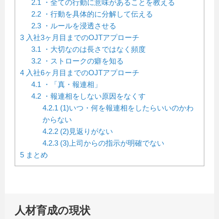
2.1
・全ての行動に意味があることを教える
2.2
・行動を具体的に分解して伝える
2.3
・ルールを浸透させる
3
入社3ヶ月目までのOJTアプローチ
3.1
・大切なのは長さではなく頻度
3.2
・ストロークの癖を知る
4
入社6ヶ月目までのOJTアプローチ
4.1
・「真・報連相」
4.2
・報連相をしない原因をなくす
4.2.1
(1)いつ・何を報連相をしたらいいのかわ
からない
4.2.2
(2)見返りがない
4.2.3
(3)上司からの指示が明確でない
5
まとめ
人材育成の現状