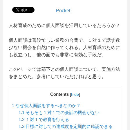
Pocket
人材育成のために個人面談を活用しているだろうか？
個人面談は普段忙しい業務の合間で、１対１で話す数
少ない機会を自然に作ってくれる。人材育成のために
も役立つし、他の面でも非常に有効な手段だ。
このページでは部下との個人面談について、実施方法
をまとめた。参考にしていただければと思う。
Contents
[
hide
]
1
なぜ個人面談をするべきなのか？
1.1
そもそも１対１での会話の機会がない
1.2
１対１で教育を行える
1.3
目標に対しての達成度を定期的に確認できる