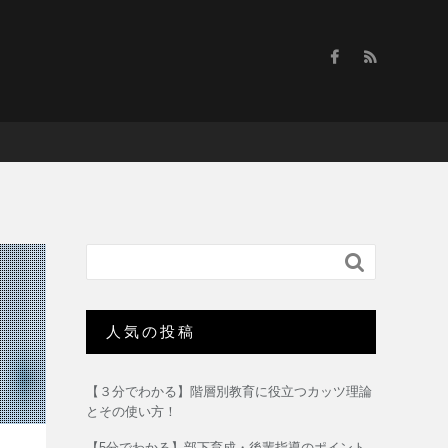

人気の投稿
【３分でわかる】階層別教育に役立つカッツ理論
とその使い方！
【5分でわかる】部下育成・後輩指導のポイント